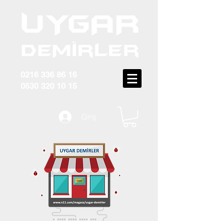
0216 336 86 16
0530 320 10 15
Giriş