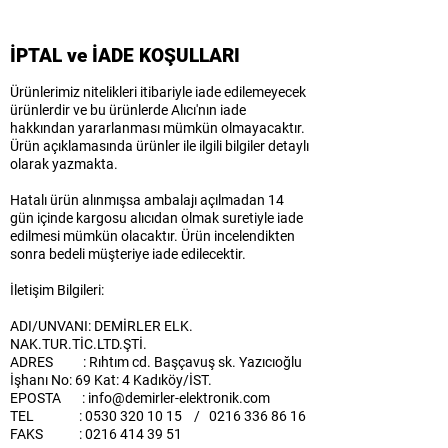
İPTAL ve İADE KOŞULLARI
Ürünlerimiz nitelikleri itibariyle iade edilemeyecek
ürünlerdir ve bu ürünlerde Alıcı'nın iade
hakkından yararlanması mümkün olmayacaktır.
Ürün açıklamasında ürünler ile ilgili bilgiler detaylı
olarak yazmakta.
Hatalı ürün alınmışsa ambalajı açılmadan 14
gün içinde kargosu alıcıdan olmak suretiyle iade
edilmesi mümkün olacaktır. Ürün incelendikten
sonra bedeli müşteriye iade edilecektir.
İletişim Bilgileri:
ADI/UNVANI: DEMİRLER ELK.
NAK.TUR.TİC.LTD.ŞTİ.
ADRES : Rıhtım cd. Başçavuş sk. Yazıcıoğlu
İşhanı No: 69 Kat: 4 Kadıköy/İST.
EPOSTA : info@demirler-elektronik.com
TEL : 0530 320 10 15 / 0216 336 86 16
FAKS : 0216 414 39 51