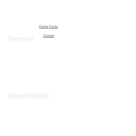
Daha Fazla
Göster
Kurumsal
Anasayfa
Hakkımızda
Bize Ulaşın
Müşteri İlişkileri
Üyelik
Gizlilik ve Güvenlik Politikası
Mesafeli Satış Sözleşmesi