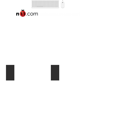
Notebook
Adaptörleri
QPORT QS-AC01
QPORT QS-AC02
ACER-
ACER-
65W
65W
19V
19V
3.42A
4.74A
5.5*1.75
5.5*175
ACER
ACER
ASPIRE