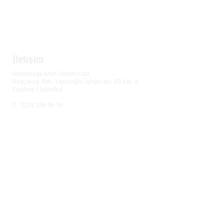
İptal ve İade Koşulları
Tüketici Hakları
İletişim
Osmanağa Mah. Rıhtım Cad.
Başçavuş Sok. Yazıcıoğlu İşhanı No: 69 Kat: 4
Kadıköy / İstanbul
T:
0216 336 86 16
M: 0530 320 10 15
info@demirler-elektronik.com
Fiyatlarımızda değişiklik yapma hakkımız
saklıdır.
Güncel fiyatlar için bizi arayabilirsiniz.
Uygar Demirler, Bilgisayar, Kulaklık Yastığı,
Kulaklık Süngeri, Kulaklık Kılıfı, Mouse Pad,
Playstation Oyun & Aksesuar, Garantili Teknik
Servis, Tamir, Notebook & Tablet, 2. El Alım -
Satım, Bakım & Onarım konularında ürünler ve
hizmetler sunar.