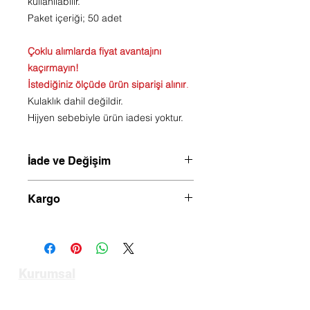
kullanılabilir.
Paket içeriği; 50 adet
Çoklu alımlarda fiyat avantajını
kaçırmayın!
İstediğiniz ölçüde ürün siparişi alınır
.
Kulaklık dahil değildir.
Hijyen sebebiyle ürün iadesi yoktur.
İade ve Değişim
Hijyen sebebiyle ürün değişim veya
Kargo
iadesi yoktur.
Saat 14.00 kadar verilen siparişler
aynı gün kargoya verilir.
Kurumsal
Anasayfa