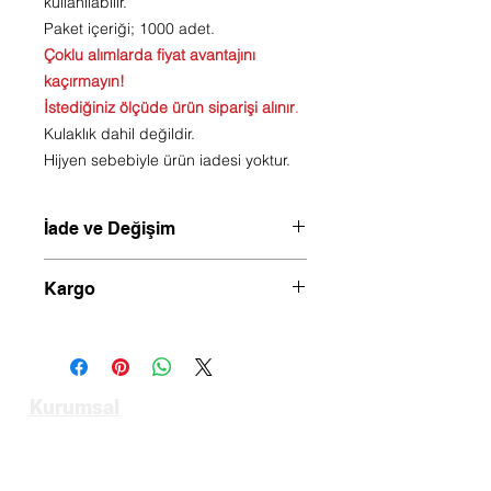
kullanılabilir.
Paket içeriği; 1000 adet.
Çoklu alımlarda fiyat avantajını
kaçırmayın!
İstediğiniz ölçüde ürün siparişi alınır
.
Kulaklık dahil değildir.
Hijyen sebebiyle ürün iadesi yoktur.
İade ve Değişim
Hijyen sebebiyle ürün değişim veya
Kargo
iadesi yoktur.
Saat 14.00 kadar verilen siparişler
aynı gün kargoya verilir.
Kurumsal
Anasayfa