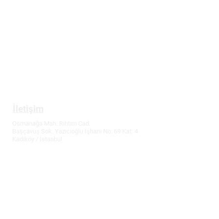
Üyelik
Gizlilik ve Güvenlik Politikası
Mesafeli Satış Sözleşmesi
İptal ve İade Koşulları
Tüketici Hakları
İletişim
Osmanağa Mah. Rıhtım Cad.
Başçavuş Sok. Yazıcıoğlu İşhanı No: 69 Kat: 4
Kadıköy / İstanbul
T:
0216 336 86 16
M: 0530 320 10 15
info@demirler-elektronik.com
Fiyatlarımızda değişiklik yapma hakkımız
saklıdır.
Güncel fiyatlar için bizi arayabilirsiniz.