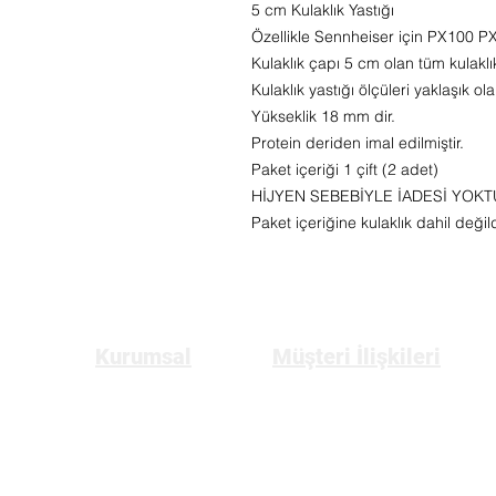
5 cm Kulaklık Yastığı
Özellikle
Sennheiser için PX100 PX20
Kulaklık çapı 5 cm olan tüm kulaklıkl
Kulaklık yastığı ölçüleri yaklaşık o
Yükseklik 18 mm dir.
Protein deriden imal edilmiştir.
Paket içeriği 1 çift (2 adet)
HİJYEN SEBEBİYLE İADESİ YOKT
Paket içeriğine kulaklık dahil değil
Kurumsal
Müşteri İlişkileri
Anasayfa
Üyelik
Hakkımızda
Gizlilik ve Güvenlik Politikası
Bize Ulaşın
Mesafeli Satış Sözleşmesi
İptal ve İade Koşulları