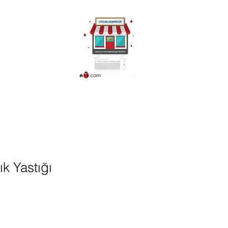
ünleri
More
0216 336 86 16
0530 320 10 15
ık Yastığı