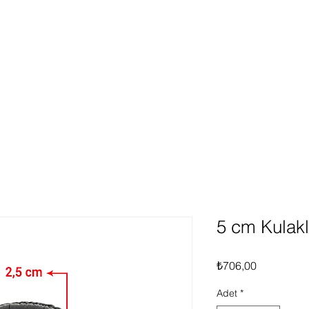
ünlerimiz
Hakkımızda
Hizmetlerimiz
Fırsat Ür
Giriş
5 cm Kulakl
Fiyat
₺706,00
Adet
*