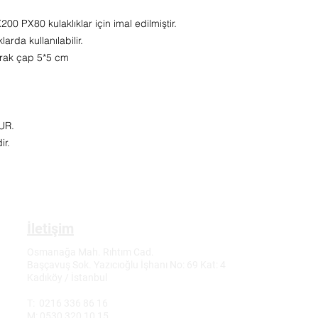
0 PX80 kulaklıklar için imal edilmiştir.
arda kullanılabilir.
larak çap 5*5 cm
UR.
dir.
İletişim
Osmanağa Mah. Rıhtım Cad.
Başçavuş Sok. Yazıcıoğlu İşhanı No: 69 Kat: 4
Kadıköy / İstanbul
T: 0216 336 86 16
M: 0530 320 10 15