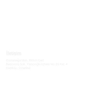
Üyelik
Gizlilik ve Güvenlik Politikası
Mesafeli Satış Sözleşmesi
İptal ve İade Koşulları
Tüketici Hakları
İletişim
Osmanağa Mah. Rıhtım Cad.
Başçavuş Sok. Yazıcıoğlu İşhanı No: 69 Kat: 4
Kadıköy / İstanbul
T:
0216 336 86 16
M: 0530 320 10 15
info@demirler-elektronik.com
Fiyatlarımızda değişiklik yapma hakkımız
saklıdır.
Güncel fiyatlar için bizi arayabilirsiniz.