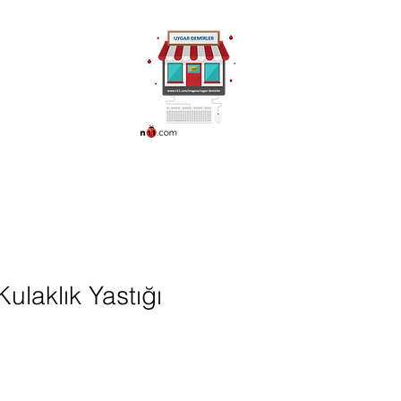
ünleri
More
0216 336 86 16
0530 320 10 15
ulaklık Yastığı