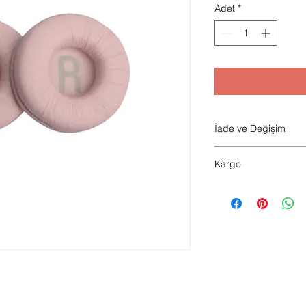
Adet
*
İade ve Değişim
Hijyen sebebiyle ürü
Kargo
Saat 14.00 kadar ver
verilir.