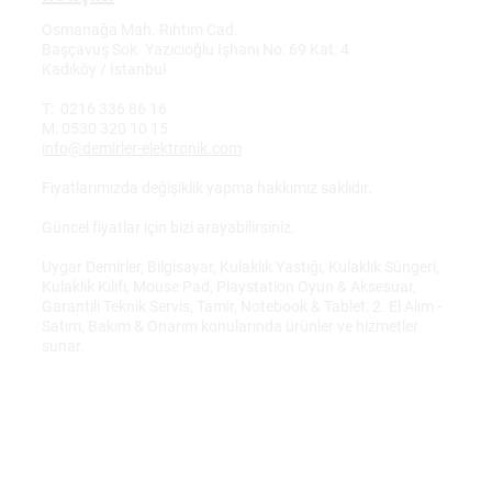
Osmanağa Mah. Rıhtım Cad.
Başçavuş Sok. Yazıcıoğlu İşhanı No: 69 Kat: 4
Kadıköy / İstanbul
T: 0216 336 86 16
M: 0530 320 10 15
info@demirler-elektronik.com
Fiyatlarımızda değişiklik yapma hakkımız saklıdır.
Güncel fiyatlar için bizi arayabilirsiniz.
Uygar Demirler, Bilgisayar, Kulaklık Yastığı, Kulaklık Süngeri,
Kulaklık Kılıfı, Mouse Pad, Playstation Oyun & Aksesuar,
Garantili Teknik Servis, Tamir, Notebook & Tablet, 2. El Alım -
Satım, Bakım & Onarım konularında ürünler ve hizmetler
sunar.