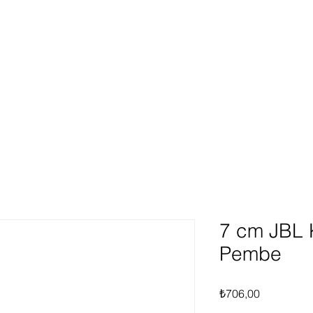
ünlerimiz
Hakkımızda
Hizmetlerimiz
Fırsat Ür
Giriş
7 cm JBL K
Pembe
Fiyat
₺706,00