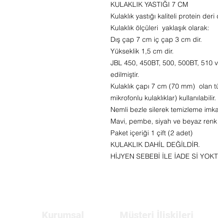
KULAKLIK YASTIĞI 7 CM
Kulaklık yastığı kaliteli protein deri
Kulaklık ölçüleri
yaklaşık olarak:
Dış çap 7 cm iç çap 3 cm dir.
Yükseklik 1,5 cm dir.
JBL 450, 450BT, 500, 500BT, 510 ve
edilmiştir.
Kulaklık çapı 7 cm (70 mm) olan t
mikrofonlu kulaklıklar) kullanılabilir.
Nemli bezle silerek temizleme imka
Mavi, pembe, siyah ve beyaz renk 
Paket içeriği 1 çift (2 adet)
KULAKLIK DAHİL DEĞİLDİR.
HİJYEN SEBEBİ İLE İADE
Sİ YOKT
Kurumsal
Müşteri İlişkileri