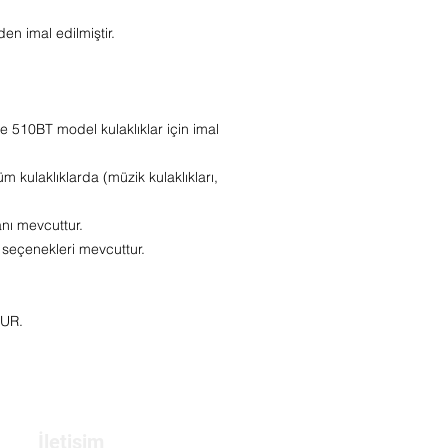
den imal edilmiştir.
 510BT model kulaklıklar için imal
üm kulaklıklarda
(müzik kulaklıkları,
nı mevcuttur.
seçenekleri mevcuttur.
UR.
İletişim