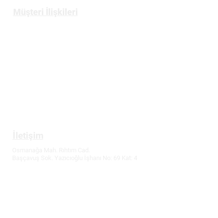
Müşteri İlişkileri
Üyelik
Gizlilik ve Güvenlik Politikası
Mesafeli Satış Sözleşmesi
İptal ve İade Koşulları
Tüketici Hakları
İletişim
Osmanağa Mah. Rıhtım Cad.
Başçavuş Sok. Yazıcıoğlu İşhanı No: 69 Kat: 4
Kadıköy / İstanbul
T:
0216 336 86 16
M: 0530 320 10 15
info@demirler-elektronik.com
Fiyatlarımızda değişiklik yapma hakkımız