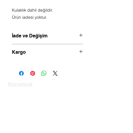
Kulaklık dahil değildir.
Ürün iadesi yoktur.
İade ve Değişim
Hijyen sebebiyle ürün değişim veya
Kargo
iadesi yoktur.
Saat 14.00 kadar verilen siparişler
aynı gün kargoya verilir.
Kurumsal
Anasayfa
Hakkımızda
Bize Ulaşın