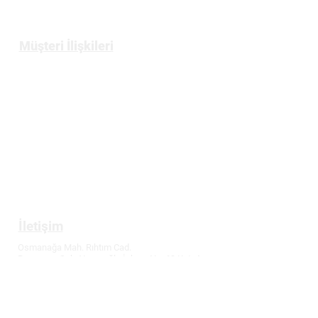
Bize Ulaşın
Müşteri İlişkileri
Üyelik
Gizlilik ve Güvenlik Politikası
Mesafeli Satış Sözleşmesi
İptal ve İade Koşulları
Tüketici Hakları
İletişim
Osmanağa Mah. Rıhtım Cad.
Başçavuş Sok. Yazıcıoğlu İşhanı No: 69 Kat: 4
Kadıköy / İstanbul
T:
0216 336 86 16
M: 0530 320 10 15
info@demirler-elektronik.com