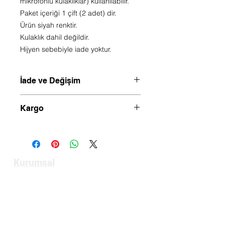
mikrofonlu kulaklıklar) kullanılabilir.
Paket içeriği 1 çift (2 adet) dir.
Ürün siyah renktir.
Kulaklık dahil değildir.
Hijyen sebebiyle iade yoktur.
İade ve Değişim
Hijyen sebebiyle ürün değişim veya
Kargo
iadesi yoktur.
Saat 14.00 kadar verilen siparişler
aynı gün kargoya verilir.
Kurumsal
Anasayfa
Hakkımızda