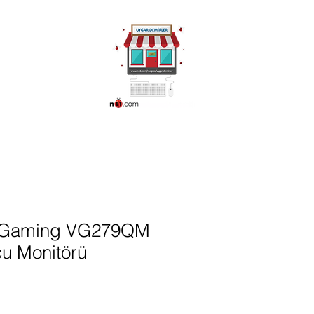
ünleri
More
0216 336 86 16
0530 320 10 15
 Gaming VG279QM
u Monitörü