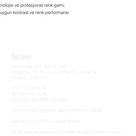
lojisi ve profesyonel renk gamı,
uygun kontrast ve renk performansı
İletişim
Osmanağa Mah. Rıhtım Cad.
Başçavuş Sok. Yazıcıoğlu İşhanı No: 69 Kat: 4
Kadıköy / İstanbul
T: 0216 336 86 16
M: 0530 320 10 15
info@demirler-elektronik.com
Fiyatlarımızda değişiklik yapma hakkımız saklıdır.
Güncel fiyatlar için bizi arayabilirsiniz.
Uygar Demirler, Bilgisayar, Kulaklık Yastığı, Kulaklık Süngeri,