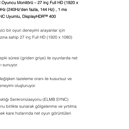
ncu Monitörü – 27 inç Full HD (1920 x
280Hz (240Hz’den fazla, 144 Hz) , 1 ms
YNC Uyumlu, DisplayHDR™ 400
ici bir oyun deneyimi arayanlar için
zına sahip 27 inç Full HD (1920 x 1080)
pki süresi (griden griye) ile oyunlarda net
ı sunuyor.
eğişken tazeleme oranı ile kusursuz ve
eneyimi oluşturuyor.
ıklığı Senkronizasyonu (ELMB SYNC)
nu birlikte sunarak gölgelenme ve yırtılma
ksek kare hızlarında net oyun görüntüleri