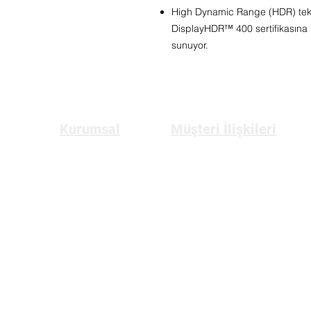
High Dynamic Range (HDR) tekno
DisplayHDR™ 400 sertifikasına 
sunuyor.
Kurumsal
Müşteri İlişkileri
Anasayfa
Üyelik
Hakkımızda
Gizlilik ve Güvenlik Politikası
Bize Ulaşın
Mesafeli Satış Sözleşmesi
İptal ve İade Koşulları
Tüketici Hakları