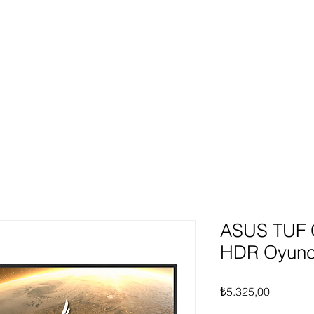
ünlerimiz
Hakkımızda
Hizmetlerimiz
Fırsat Ür
Giriş
ASUS TUF
HDR Oyunc
Fiyat
₺5.325,00