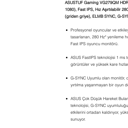
ASUSTUF Gaming VG279QM HDR Oyu
1080), Fast IPS, Hız Aşırtılabilir 
(griden griye), ELMB SYNC, G-S
Profesyonel oyuncular ve etkiley
tasarlanan, 280 Hz* yenileme hı
Fast IPS oyuncu monitörü.
ASUS FastIPS teknolojisi 1 ms te
görüntüler ve yüksek kare hızlar
G-SYNC Uyumlu olan monitör, d
yırtılma yaşanmayan bir oyun d
ASUS Çok Düşük Hareket Bulan
teknolojisi, G-SYNC uyumluluğu
etkilerini ortadan kaldırıyor, yü
sunuyor.