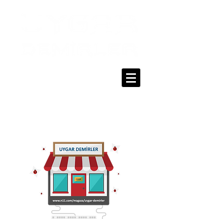
0216 336 86 16
0530 320 10 15
Giriş