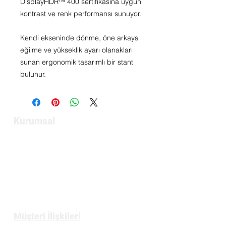
DisplayHDR™ 400 sertifikasına uygun
kontrast ve renk performansı sunuyor.
Kendi ekseninde dönme, öne arkaya
eğilme ve yükseklik ayarı olanakları
sunan ergonomik tasarımlı bir stant
bulunur.
Kurumsal
Anasayfa
Hakkımızda
Bize Ulaşın
Müşteri İlişkileri