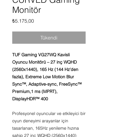
Monitör
Fiyat
₺5.175,00
Tükendi
TUF Gaming VG27WQ Kavisli
Oyuncu Monitörü – 27 inç WQHD
(2560x1440), 165 Hz (144 Hz'den
fazla), Extreme Low Motion Blur
Sync™, Adaptive-sync, FreeSync™
Premium,1 ms (MPRT),
DisplayHDR™ 400
Profesyonel oyuncular ve etkileyici bir
oyun deneyimi arayanlar için
tasarlanan, 165Hz yenileme hızına
sahip 27 inç WQHD (2560x1440)