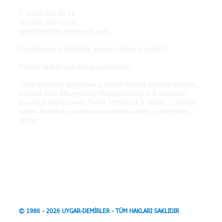
T: 0216 336 86 16
M: 0530 320 10 15
info@demirler-elektronik.com
Fiyatlarımızda değişiklik yapma hakkımız saklıdır.
Güncel fiyatlar için bizi arayabilirsiniz.
Uygar Demirler, Bilgisayar, Kulaklık Yastığı, Kulaklık Süngeri,
Kulaklık Kılıfı, Mouse Pad, Playstation Oyun & Aksesuar,
Garantili Teknik Servis, Tamir, Notebook & Tablet, 2. El Alım -
Satım, Bakım & Onarım konularında ürünler ve hizmetler
sunar.
© 1986 - 2026 UYGAR-DEMİRLER - TÜM HAKLARI SAKLIDIR