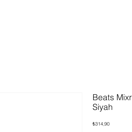
ünlerimiz
Hakkımızda
Hizmetlerimiz
Fırsat Ür
Giriş
Beats Mixr 
Siyah
Fiyat
₺314,90