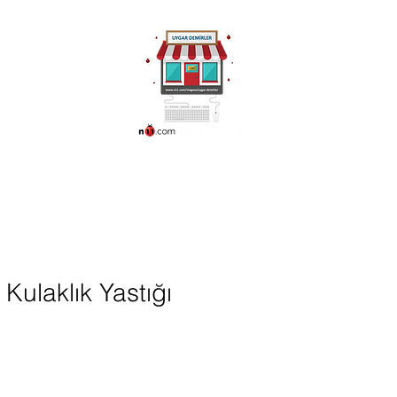
ünleri
More
0216 336 86 16
0530 320 10 15
Kulaklık Yastığı