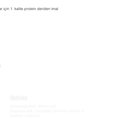
ar için 1. kalite protein deriden imal
.
İletişim
Osmanağa Mah. Rıhtım Cad.
Başçavuş Sok. Yazıcıoğlu İşhanı No: 69 Kat: 4
Kadıköy / İstanbul