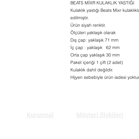
BEATS MİXR KULAKLIK YASTIĞI
Kulaklık yastığı Beats Mixr kulaklıkl
edilmiştir.
Ürün siyah renktir.
Ölçüleri yaklaşık olarak
Dış çap: yaklaşık 71 mm
İç çap : yaklaşık 62 mm
Orta çap yaklaşık 30 mm
Paket içeriği 1 çift (2 adet)
Kulaklık dahil değildir.
Hijyen sebebiyle ürün iadesi yoktur
Kurumsal
Müşteri İlişkileri
Anasayfa
Üyelik
Hakkımızda
Gizlilik ve Güvenlik Politikası