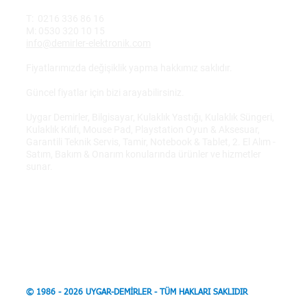
T: 0216 336 86 16
M: 0530 320 10 15
info@demirler-elektronik.com
Fiyatlarımızda değişiklik yapma hakkımız saklıdır.
Güncel fiyatlar için bizi arayabilirsiniz.
Uygar Demirler, Bilgisayar, Kulaklık Yastığı, Kulaklık Süngeri,
Kulaklık Kılıfı, Mouse Pad, Playstation Oyun & Aksesuar,
Garantili Teknik Servis, Tamir, Notebook & Tablet, 2. El Alım -
Satım, Bakım & Onarım konularında ürünler ve hizmetler
sunar.
© 1986 - 2026 UYGAR-DEMİRLER - TÜM HAKLARI SAKLIDIR