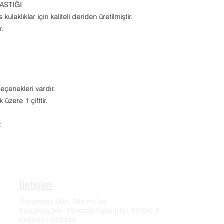
ASTIĞI
ulaklıklar için kaliteli deriden üretilmiştir.
r.
eçenekleri vardır.
üzere 1 çifttir.
.
İletişim
Osmanağa Mah. Rıhtım Cad.
Başçavuş Sok. Yazıcıoğlu İşhanı No: 69 Kat: 4
Kadıköy / İstanbul