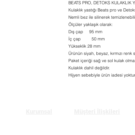
BEATS PRO, DETOKS KULAKLIK Y
Kulaklık yastığı Beats pro ve Detoks k
Nemli bez ile silinerek temizlenebili
Ölçüler yaklaşık olarak:
Dış çap 95 mm
İç çap 50 mm
Yükseklik 28 mm
Ürünün siyah, beyaz, kırmızı renk s
Paket içeriği sağ ve sol kulak olmak 
Kulaklık dahil değildir.
Hijyen sebebiyle ürün iadesi yoktur
Kurumsal
Müşteri İlişkileri
Anasayfa
Üyelik
Hakkımızda
Gizlilik ve Güvenlik Politikası