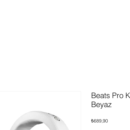
ünlerimiz
Hakkımızda
Hizmetlerimiz
Fırsat Ür
Giriş
Beats Pro Ku
Beyaz
Fiyat
₺689,90