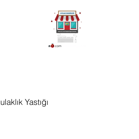
ünleri
More
0216 336 86 16
0530 320 10 15
laklık Yastığı