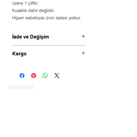
üzere 1 çifttir.
Kulaklık dahil değildir.
Hijyen sebebiyle ürün iadesi yoktur.
İade ve Değişim
Hijyen sebebiyle ürün değişim veya
Kargo
iadesi yoktur.
Saat 14.00 kadar verilen siparişler
aynı gün kargoya verilir.
Kurumsal
Anasayfa
Hakkımızda
Bize Ulaşın