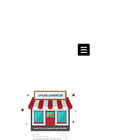
0216 336 86 16
0530 320 10 15
Giriş