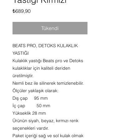
Fiyat
₺689,90
Tükendi
BEATS PRO, DETOKS KULAKLIK
YASTIĞI
Kulaklık yastığı Beats pro ve Detoks
kulaklıklar için kaliteli deriden
üretilmiştir.
Nemli bez ile silinerek temizlenebilir.
Ölçüler yaklaşık olarak:
Dış çap 95 mm
İç çap 50 mm
Yükseklik 28 mm
Ürünün siyah, beyaz, kırmızı renk
seçenekleri vardır.
Paket içeriği sağ ve sol kulak olmak