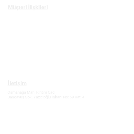
Müşteri İlişkileri
Üyelik
Gizlilik ve Güvenlik Politikası
Mesafeli Satış Sözleşmesi
İptal ve İade Koşulları
Tüketici Hakları
İletişim
Osmanağa Mah. Rıhtım Cad.
Başçavuş Sok. Yazıcıoğlu İşhanı No: 69 Kat: 4
Kadıköy / İstanbul
T:
0216 336 86 16
M: 0530 320 10 15
info@demirler-elektronik.com
Fiyatlarımızda değişiklik yapma hakkımız