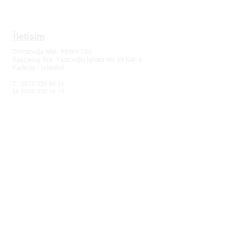
Tüketici Hakları
İletişim
Osmanağa Mah. Rıhtım Cad.
Başçavuş Sok. Yazıcıoğlu İşhanı No: 69 Kat: 4
Kadıköy / İstanbul
T:
0216 336 86 16
M: 0530 320 10 15
info@demirler-elektronik.com
Fiyatlarımızda değişiklik yapma hakkımız
saklıdır.
Güncel fiyatlar için bizi arayabilirsiniz.
Uygar Demirler, Bilgisayar, Kulaklık Yastığı,
Kulaklık Süngeri, Kulaklık Kılıfı, Mouse Pad,
Playstation Oyun & Aksesuar, Garantili Teknik
Servis, Tamir, Notebook & Tablet, 2. El Alım -
Satım, Bakım & Onarım konularında ürünler ve
hizmetler sunar.