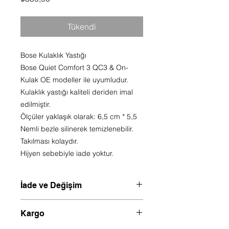
Tükendi
Bose Kulaklık Yastığı
Bose Quiet Comfort 3 QC3 & On-
Kulak OE modeller ile uyumludur.
Kulaklık yastığı kaliteli deriden imal
edilmiştir.
Ölçüler yaklaşık olarak: 6,5 cm * 5,5
Nemli bezle silinerek temizlenebilir.
Takılması kolaydır.
Hijyen sebebiyle iade yoktur.
İade ve Değişim
Hijyen sebebiyle ürün değişim veya
Kargo
iadesi yoktur.