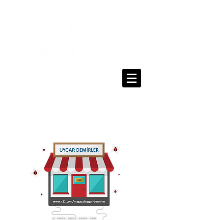
0216 336 86 16
0530 320 10 15
Giriş