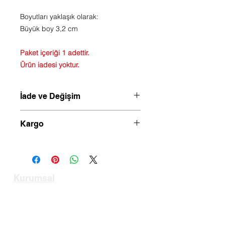
Boyutları yaklaşık olarak:
Büyük boy 3,2 cm
Paket içeriği 1 adettir.
Ürün iadesi yoktur.
İade ve Değişim
Hijyen sebebiyle ürün değişim veya
Kargo
iadesi yoktur.
Saat 14.00 kadar verilen siparişler
aynı gün kargoya verilir.
Kurumsal
Anasayfa
Hakkımızda