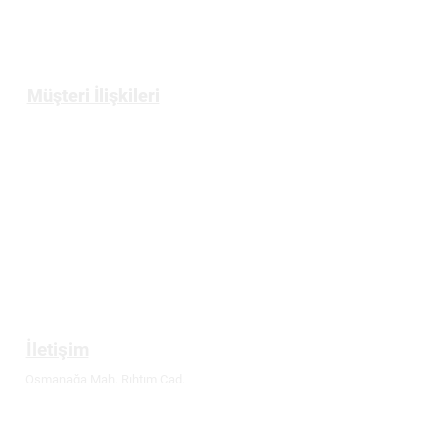
Bize Ulaşın
Müşteri İlişkileri
Üyelik
Gizlilik ve Güvenlik Politikası
Mesafeli Satış Sözleşmesi
İptal ve İade Koşulları
Tüketici Hakları
İletişim
Osmanağa Mah. Rıhtım Cad.
Başçavuş Sok. Yazıcıoğlu İşhanı No: 69 Kat: 4
Kadıköy / İstanbul
T:
0216 336 86 16