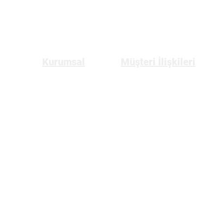
Kurumsal
Müşteri İlişkileri
Anasayfa
Üyelik
Hakkımızda
Gizlilik ve Güvenlik Politikası
Bize Ulaşın
Mesafeli Satış Sözleşmesi
İptal ve İade Koşulları
Tüketici Hakları