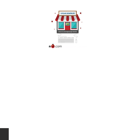
ünleri
More
0216 336 86 16
0530 320 10 15
QPORT-W730N